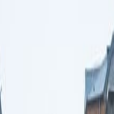
ttà LGBTQ di Reykjavik