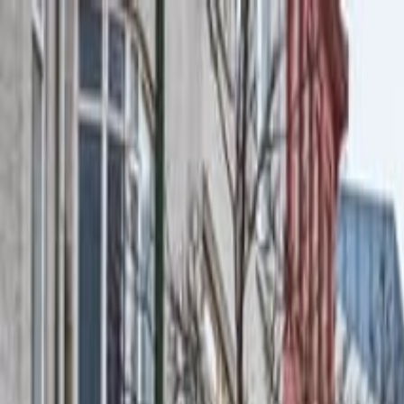
Operators
Things to Do
Login
Sign Up
Things to do
›
Your Friend In Reykjavik
›
Passeggiata Privata nella Ci