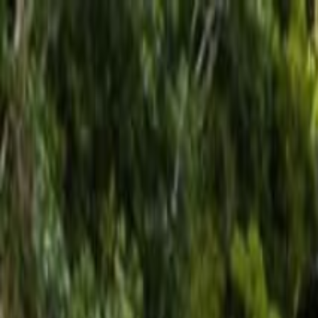
Operators
Things to Do
Login
Sign Up
Things to do
›
Los Haitises
›
Punta Cana: Halbtägige Buggy-Tour zur 