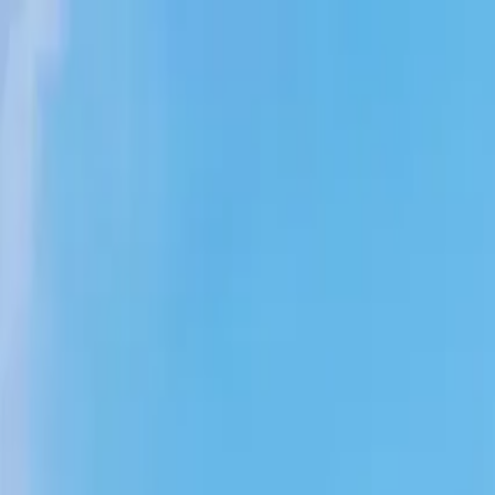
Operators
Things to Do
Login
Sign Up
Things to do
›
CheckYeti
›
Paseo en barco en Tromsø con avistamiento d