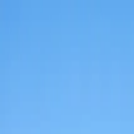
Operators
Things to Do
Login
Sign Up
Things to do
›
Unique Desert Tour
›
Excursión de 3 días al Desierto d