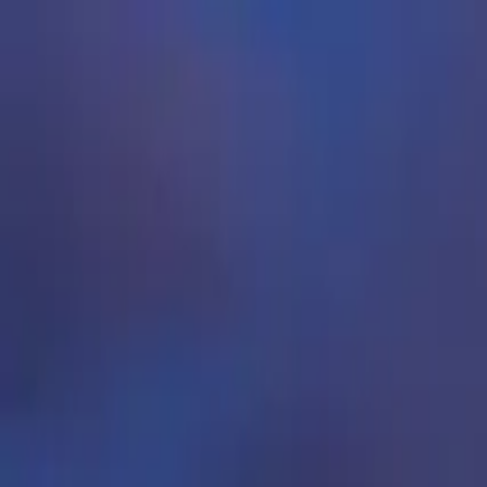
Operators
Things to Do
Login
Sign Up
Things to do
›
Creole Queen (Paddlewheeler Creole Queen)
›
Creole Qu